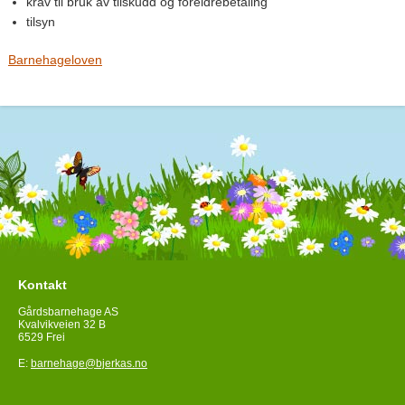
krav til bruk av tilskudd og foreldrebetaling
tilsyn
Barnehageloven
Kontakt
Gårdsbarnehage AS
Kvalvikveien 32 B
6529 Frei
E:
barnehage@bjerkas.no