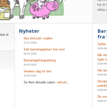
frø ti
viktig
Nyheter
Bar
ink til
fra
Nye tilskudd i stallen
22.01.2026
Spiller
2026-08
Søk barnehageplass hos oss!
08.01.2026
Når et
typer 
Barnehagefotografering
2026-08
26.05.2025
Har an
Verdens dag for bier
2026-08
20.05.2025
Utvide
Se flere aktuelle saker i
arkivet
...
anledn
2026-08
De små
2026-07