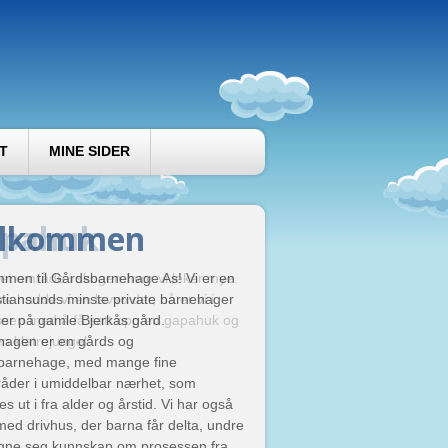
T
MINE SIDER
elkommen
pahuk
men til Gårdsbarnehage As! Vi er en
 et område i skogen hvor vi leker mye.
stiansunds minste private barnehager
ere hadde vi en lavvo der, nå er vi i
ger på gamle Bjerkås gård.
sen med å få satt opp en gapahuk og
hagen er en gårds og
en klatrejungel.
tsbarnehage, med mange fine
åder i umiddelbar nærhet, som
es ut i fra alder og årstid. Vi har også
ed drivhus, der barna får delta, undre
egne seg kunnskap om prosessen fra