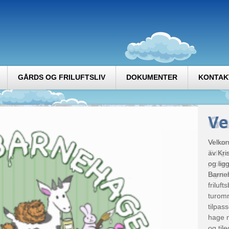
GÅRDS OG FRILUFTSLIV
DOKUMENTER
KONTAK
V
Ga
Velkom
Vi har
av Kri
Tidlig
og lig
proses
Barne
laget 
friluf
turomr
tilpass
hage m
og til