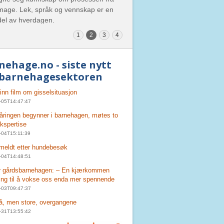
l mage. Lek, språk og vennskap er en
 del av hverdagen.
1
2
3
4
nehage.no - siste nytt
 barnehagesektoren
 inn film om gisselsituasjon
-05T14:47:47
tåringen begynner i barnehagen, møtes to
ekspertise
-04T15:11:39
meldt etter hundebesøk
-04T14:48:51
r gårdsbarnehagen: – En kjærkommen
ing til å vokse oss enda mer spennende
-03T09:47:37
, men store, overgangene
-31T13:55:42