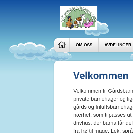
OM OSS
AVDELINGER
Velkommen
Velkommen til Gårdsbarne
private barnehager og li
gårds og friluftsbarneha
nærhet, som tilpasses ut 
drivhus, der barna får d
fra frø til mage. Lek, sp